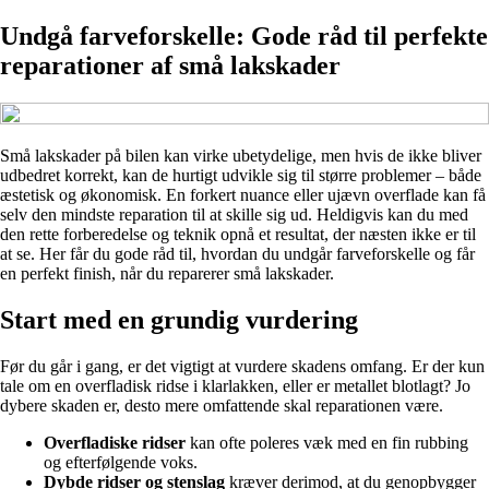
Undgå farveforskelle: Gode råd til perfekte
reparationer af små lakskader
Små lakskader på bilen kan virke ubetydelige, men hvis de ikke bliver
udbedret korrekt, kan de hurtigt udvikle sig til større problemer – både
æstetisk og økonomisk. En forkert nuance eller ujævn overflade kan få
selv den mindste reparation til at skille sig ud. Heldigvis kan du med
den rette forberedelse og teknik opnå et resultat, der næsten ikke er til
at se. Her får du gode råd til, hvordan du undgår farveforskelle og får
en perfekt finish, når du reparerer små lakskader.
Start med en grundig vurdering
Før du går i gang, er det vigtigt at vurdere skadens omfang. Er der kun
tale om en overfladisk ridse i klarlakken, eller er metallet blotlagt? Jo
dybere skaden er, desto mere omfattende skal reparationen være.
Overfladiske ridser
kan ofte poleres væk med en fin rubbing
og efterfølgende voks.
Dybde ridser og stenslag
kræver derimod, at du genopbygger