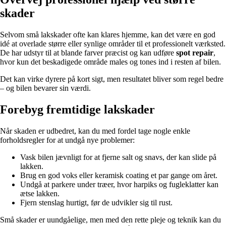
skader
Selvom små lakskader ofte kan klares hjemme, kan det være en god
idé at overlade større eller synlige områder til et professionelt værksted.
De har udstyr til at blande farver præcist og kan udføre
spot repair
,
hvor kun det beskadigede område males og tones ind i resten af bilen.
Det kan virke dyrere på kort sigt, men resultatet bliver som regel bedre
– og bilen bevarer sin værdi.
Forebyg fremtidige lakskader
Når skaden er udbedret, kan du med fordel tage nogle enkle
forholdsregler for at undgå nye problemer:
Vask bilen jævnligt for at fjerne salt og snavs, der kan slide på
lakken.
Brug en god voks eller keramisk coating et par gange om året.
Undgå at parkere under træer, hvor harpiks og fugleklatter kan
ætse lakken.
Fjern stenslag hurtigt, før de udvikler sig til rust.
Små skader er uundgåelige, men med den rette pleje og teknik kan du