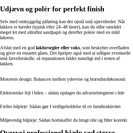
Udjævn og polér for perfekt finish
Selv med omhyggelig påføring kan der opstå små ujævnheder. Når
lakken er hærdet (typisk efter 24–48 timer), kan du slibe området
meget let med ultrafint sandpapir og derefter polere med en mild
lakrens.
Afslut med en god
lakforsegler eller voks
, som beskytter overfladen
og giver en ensartet glans. Det hjælper også med at udligne eventuelle
små farveforskelle, så reparationen falder naturligt ind i resten af
lakken.
Motorens design: Balancen mellem ydeevne og brændstoføkonomi
Elektroniske fejl i bilen – sådan opdager du advarselstegnene i tide
Fælles bilpleje: Sådan gør I vedligeholdelse til en familieaktivitet
Miljøvenlig bilpleje: Sådan bortskaffer du brugt olie og filter korrekt
Overvej professionel hjælp ved større