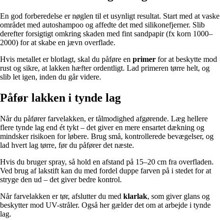
En god forberedelse er nøglen til et usynligt resultat. Start med at vaske
området med autoshampoo og affedte det med silikonefjerner. Slib
derefter forsigtigt omkring skaden med fint sandpapir (fx korn 1000–
2000) for at skabe en jævn overflade.
Hvis metallet er blotlagt, skal du påføre en
primer
for at beskytte mod
rust og sikre, at lakken hæfter ordentligt. Lad primeren tørre helt, og
slib let igen, inden du går videre.
Påfør lakken i tynde lag
Når du påfører farvelakken, er tålmodighed afgørende. Læg hellere
flere tynde lag end ét tykt – det giver en mere ensartet dækning og
mindsker risikoen for løbere. Brug små, kontrollerede bevægelser, og
lad hvert lag tørre, før du påfører det næste.
Hvis du bruger spray, så hold en afstand på 15–20 cm fra overfladen.
Ved brug af lakstift kan du med fordel duppe farven på i stedet for at
stryge den ud – det giver bedre kontrol.
Når farvelakken er tør, afslutter du med
klarlak
, som giver glans og
beskytter mod UV-stråler. Også her gælder det om at arbejde i tynde
lag.