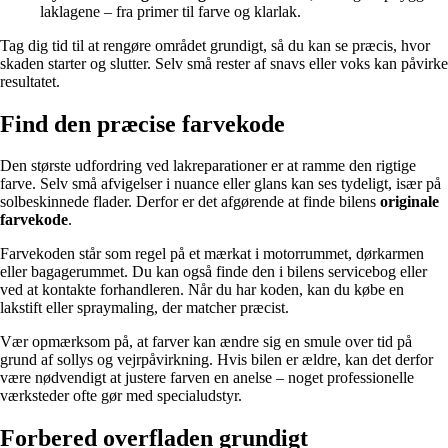
laklagene – fra primer til farve og klarlak.
Tag dig tid til at rengøre området grundigt, så du kan se præcis, hvor
skaden starter og slutter. Selv små rester af snavs eller voks kan påvirke
resultatet.
Find den præcise farvekode
Den største udfordring ved lakreparationer er at ramme den rigtige
farve. Selv små afvigelser i nuance eller glans kan ses tydeligt, især på
solbeskinnede flader. Derfor er det afgørende at finde bilens
originale
farvekode
.
Farvekoden står som regel på et mærkat i motorrummet, dørkarmen
eller bagagerummet. Du kan også finde den i bilens servicebog eller
ved at kontakte forhandleren. Når du har koden, kan du købe en
lakstift eller spraymaling, der matcher præcist.
Vær opmærksom på, at farver kan ændre sig en smule over tid på
grund af sollys og vejrpåvirkning. Hvis bilen er ældre, kan det derfor
være nødvendigt at justere farven en anelse – noget professionelle
værksteder ofte gør med specialudstyr.
Forbered overfladen grundigt