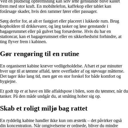
Ved en pludselig opbremsning kan selv lette genstande blive kastet
frem med stor kraft. En mobiltelefon, kaffekop eller tablet kan
forårsage skader, hvis den rammer fører eller passager.
Sørg derfor for, at alt er fastgjort eller placeret i lukkede rum. Brug
kopholdere til drikkevarer, og læg tasker og løse genstande i
bagagerummet eller på gulvet bag forsæderne. Hvis du har en
stationcar, kan et bagagerumsnet eller en sikkerhedsrist forhindre, at
ting flyver frem i kabinen.
Gør rengøring til en rutine
En organiseret kabine kræver vedligeholdelse. Afsæt et par minutter
hver uge til at tømme affald, tørre overflader af og støvsuge måtterne.
Det tager ikke lang tid, men gør en stor forskel for både komfort og
hygiejne.
Et godt tip er at have en lille affaldspose i bilen, som du tømmer, når du
tanker. På den måde undgår du, at småting hober sig op.
Skab et roligt miljø bag rattet
En ryddelig kabine handler ikke kun om æstetik – det påvirker også
din koncentration. Når omgivelserne er ordnede, bliver du mindre