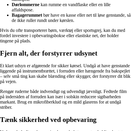
Dørlommerne
kan rumme en vandflaske eller en lille
affaldspose.
Bagagerummet
bør have en kasse eller net til løse genstande, så
de ikke ruller rundt under kørslen.
Hvis du ofte transporterer børn, værktøj eller sportsgrej, kan du med
fordel investere i opbevaringsbokse eller elastiske net, der holder
tingene på plads.
Fjern alt, der forstyrrer udsynet
Et klart udsyn er afgørende for sikker kørsel. Undgå at have genstande
liggende på instrumentbrættet, i forruden eller hængende fra bakspejlet
– selv små ting kan skabe blænding eller skygger, der forstyrrer dit blik
på vejen.
Rengør ruderne både indvendigt og udvendigt jævnligt. Fedtede film
på indersiden af forruden kan især i solskin reducere sigtbarheden
markant. Brug en mikrofiberklud og en mild glasrens for at undgå
striber.
Tænk sikkerhed ved opbevaring