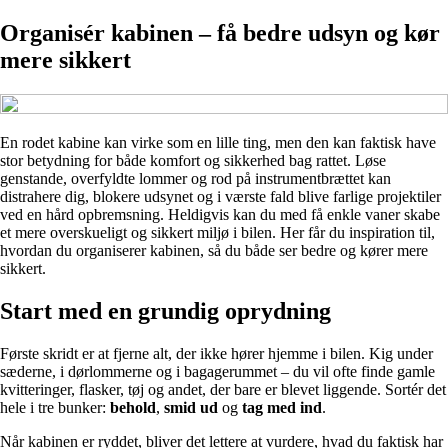
Organisér kabinen – få bedre udsyn og kør
mere sikkert
En rodet kabine kan virke som en lille ting, men den kan faktisk have
stor betydning for både komfort og sikkerhed bag rattet. Løse
genstande, overfyldte lommer og rod på instrumentbrættet kan
distrahere dig, blokere udsynet og i værste fald blive farlige projektiler
ved en hård opbremsning. Heldigvis kan du med få enkle vaner skabe
et mere overskueligt og sikkert miljø i bilen. Her får du inspiration til,
hvordan du organiserer kabinen, så du både ser bedre og kører mere
sikkert.
Start med en grundig oprydning
Første skridt er at fjerne alt, der ikke hører hjemme i bilen. Kig under
sæderne, i dørlommerne og i bagagerummet – du vil ofte finde gamle
kvitteringer, flasker, tøj og andet, der bare er blevet liggende. Sortér det
hele i tre bunker:
behold
,
smid ud
og
tag med ind
.
Når kabinen er ryddet, bliver det lettere at vurdere, hvad du faktisk har